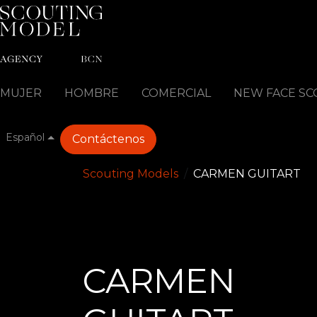
Ir al contenido
MUJER
HOMBRE
COMERCIAL
NEW FACE SC
Español
Contáctenos
Scouting Models
CARMEN
GUITART
CARMEN