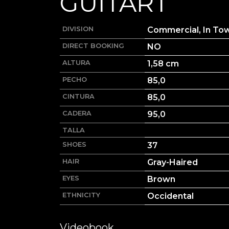
GUITART
DIVISION
Commercial, In To
DIRECT BOOKING
NO
ALTURA
1,58
cm
PECHO
85,0
CINTURA
85,0
CADERA
95,0
TALLA
SHOES
37
HAIR
Gray-Haired
EYES
Brown
ETHNICITY
Occidental
Videobook