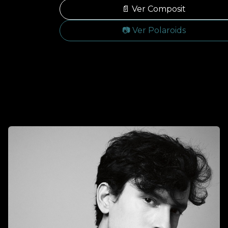
📄 Ver Composit
📷 Ver Polaroids